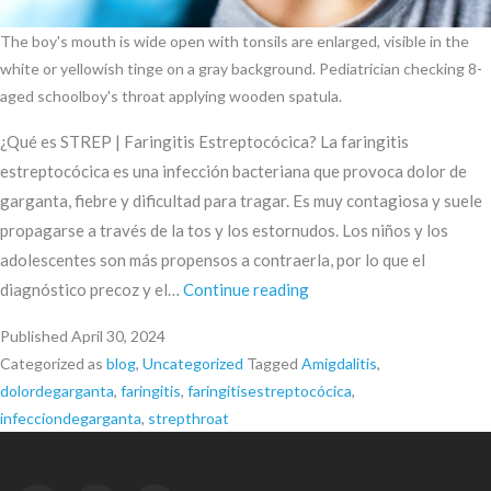
The boy's mouth is wide open with tonsils are enlarged, visible in the
white or yellowish tinge on a gray background. Pediatrician checking 8-
aged schoolboy's throat applying wooden spatula.
¿Qué es STREP | Faringitis Estreptocócica? La faringitis
estreptocócica es una infección bacteriana que provoca dolor de
garganta, fiebre y dificultad para tragar. Es muy contagiosa y suele
propagarse a través de la tos y los estornudos. Los niños y los
adolescentes son más propensos a contraerla, por lo que el
Signos
diagnóstico precoz y el…
Continue reading
y
Published
April 30, 2024
síntomas
Categorized as
blog
,
Uncategorized
Tagged
Amigdalitis
,
de
dolordegarganta
,
faringitis
,
faringitisestreptocócica
,
la
infecciondegarganta
,
strepthroat
Faringitis
(Strep)