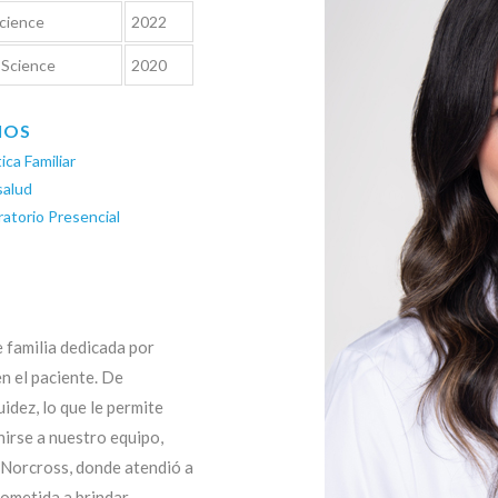
Science
2022
 Science
2020
IOS
ica Familiar
salud
atorio Presencial
 familia dedicada por
n el paciente. De
idez, lo que le permite
nirse a nuestro equipo,
 Norcross, donde atendió a
rometida a brindar