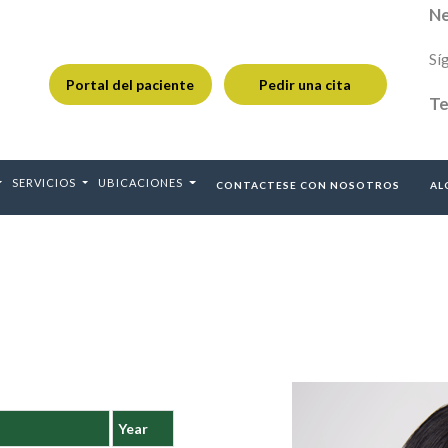
Ne
Sí
Portal del paciente
Pedir una cita
Te
SERVICIOS
UBICACIONES
CONTACTESE CON NOSOTROS
AL
Year