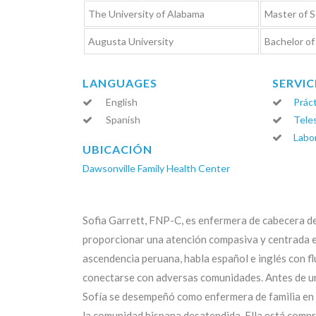
The University of Alabama
Master of 
Augusta University
Bachelor of
LANGUAGES
SERVIC
English
Práct
Spanish
Tele
Labor
UBICACIÓN
Dawsonville Family Health Center
Sofia Garrett, FNP-C, es enfermera de cabecera de
proporcionar una atención compasiva y centrada e
ascendencia peruana, habla español e inglés con flu
conectarse con adversas comunidades.
Antes de u
Sofía se desempeñó como enfermera de familia en
la comunidad hispana desatendida. Ella está comp